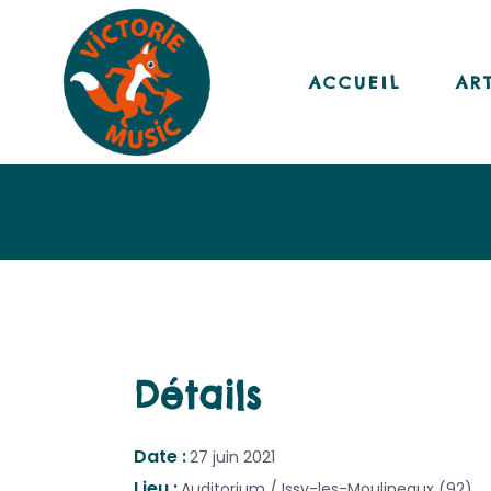
ACCUEIL
AR
Détails
Date
27 juin 2021
Lieu
Auditorium / Issy-les-Moulineaux (92)