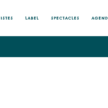
Nos disques
Nos livres-disques
TISTES
LABEL
SPECTACLES
AGEND
Nos vinyles
Notre chaîne Youtube
Nos disques
Nos livres-disques
Nos vinyles
Notre chaîne Youtube