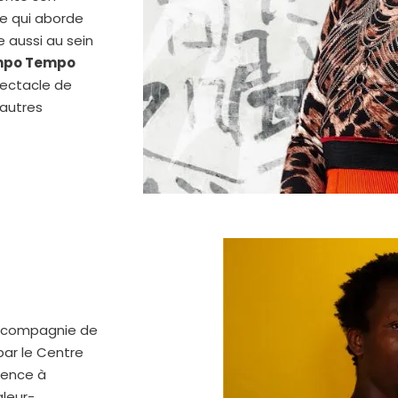
e qui aborde
ue aussi au sein
po Tempo
pectacle de
’autres
la compagnie de
ar le Centre
mence à
gleur-