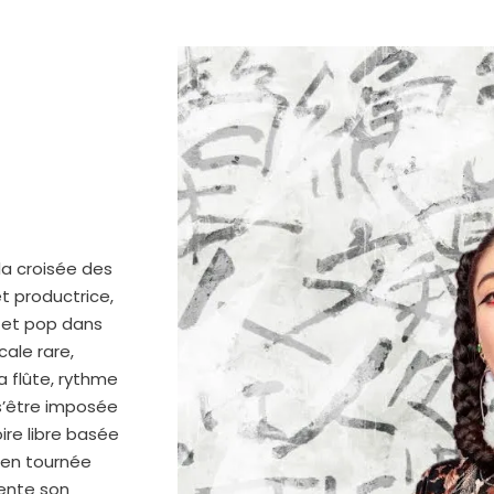
la croisée des
t productrice,
, et pop dans
ale rare,
a flûte, rythme
s’être imposée
ire libre basée
 en tournée
sente son