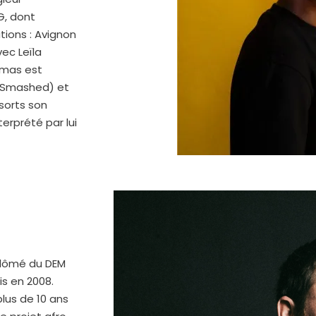
G, dont
ions : Avignon
vec Leïla
imas est
G(Smashed) et
 sorts son
nterprété
par lui
iplômé du DEM
is en 2008.
plus de 10 ans