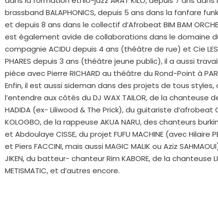
dans la formation ethio-jazz ARAT KILO, depuis 7 ans dans l
brassband BALAPHONICS, depuis 5 ans dans la fanfare fun
et depuis 8 ans dans le collectif d’Afrobeat BIM BAM
ORCHES
est également avide de collaborations dans le domaine d
compagnie ACIDU depuis 4 ans (théâtre de rue) et Cie LE
PHARES depuis 3 ans (théâtre jeune public), il a aussi trava
pièce avec Pierre RICHARD au théâtre du Rond-Point à PAR
Enfin, il est aussi sideman dans des projets de tous styles,
l’entendre aux côtés du DJ WAX TAILOR, de la chanteuse de
HADIDA (ex- Liliwood & The Prick), du guitariste d’afrobea
KOLOGBO, de la rappeuse AKUA NARU, des chanteurs burk
et Abdoulaye CISSE, du projet FUFU MACHINE (avec Hilaire PE
et Piers FACCINI, mais aussi MAGIC MALIK ou Aziz SAHMAOUI
JIKEN, du batteur- chanteur Rim KABORE, de la chanteuse L
METISMATIC, et d’autres encore.