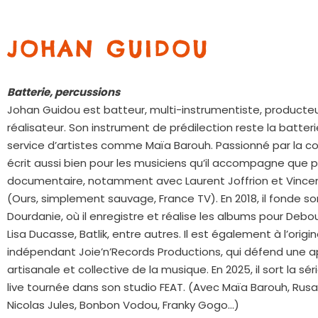
JOHAN GUIDOU
Batterie, percussions
Johan Guidou est batteur, multi-instrumentiste, producteu
réalisateur. Son instrument de prédilection reste la batteri
service d’artistes comme Maïa Barouh. Passionné par la com
écrit aussi bien pour les musiciens qu’il accompagne que 
documentaire, notamment avec Laurent Joffrion et Vince
(Ours, simplement sauvage, France TV). En 2018, il fonde so
Dourdanie, où il enregistre et réalise les albums pour Debout
Lisa Ducasse, Batlik, entre autres. Il est également à l’origi
indépendant Joie’n’Records Productions, qui défend une 
artisanale et collective de la musique. En 2025, il sort la sé
live tournée dans son studio FEAT. (Avec Maïa Barouh, Rusan 
Nicolas Jules, Bonbon Vodou, Franky Gogo…)