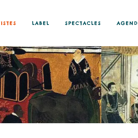
Nos disques
Nos livres-disques
ISTES
LABEL
SPECTACLES
AGEND
Nos vinyles
Notre chaîne Youtube
Nos disques
Nos livres-disques
Nos vinyles
Notre chaîne Youtube