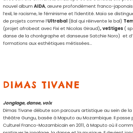
nouvel album
AIDA
, œuvre profondément franco-japonais
l’exil, le racisme, le féminisme et l’identité. Maïa se disting
de projets comme l’
Ultrabal
(Bal qui réinvente le bal)
Tem
(projet afrobeat avec Fixi et Nicolas Giraud)
,
veStiges
( s
danse de la chorégraphe et danseuse Satchie Noro) et d
formations aux esthétiques métissées…
DIMAS TIVANE
Jonglage, danse, voix
Dimas Tivane débute son parcours artistique au sein de 
théâtre Gungu, b
asée à Maputo au Mozambique. Il passe p
Culturel Franco-Mozambicain en 2011, à Maputo où il com
pratiquer le jonglage, la danse et la musique. Il devient jon