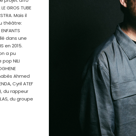
e projet afro
k LE GROS TUBE
TRA. Mais il
u théâtre:
S ENFANTS
illé dans une
IS en 2015
.
 on a pu
 pop NILI
t OGHENE
inabés Ahmed
NDA, Cyril ATEF
), du rappeur
ILAS, du groupe