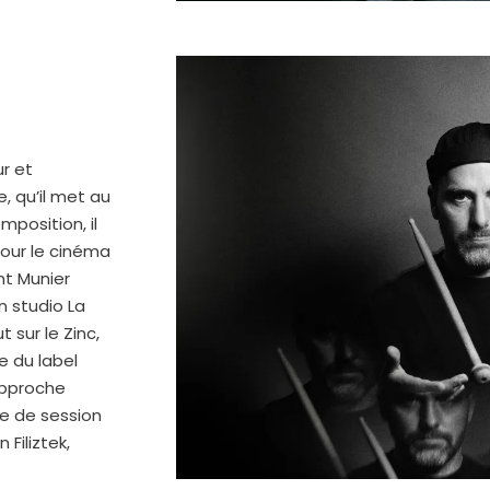
r et
e, qu’il met au
position, il
pour le cinéma
nt Munier
n studio La
 sur le Zinc,
ne du label
approche
rie de session
Filiztek,