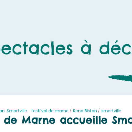
tan
,
Smartville
festi'val de marne
Reno Bistan
smartville
al de Marne accueille Sma