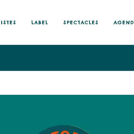
Nos disques
Nos livres-disques
TISTES
LABEL
SPECTACLES
AGEND
Nos vinyles
Notre chaîne Youtube
Nos disques
Nos livres-disques
Nos vinyles
Notre chaîne Youtube