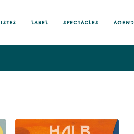
Nos disques
Nos livres-disques
TISTES
LABEL
SPECTACLES
AGEND
Nos vinyles
Notre chaîne Youtube
Nos disques
Nos livres-disques
Nos vinyles
Notre chaîne Youtube