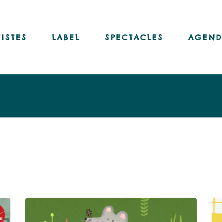
Nos disques
Nos livres-disques
TISTES
LABEL
SPECTACLES
AGEND
Nos vinyles
Notre chaîne Youtube
Nos disques
Nos livres-disques
Nos vinyles
Notre chaîne Youtube