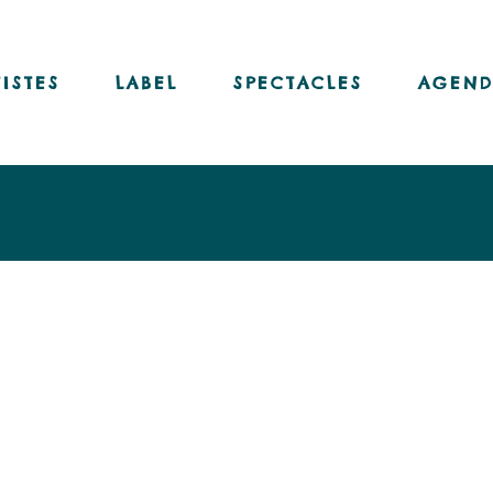
Nos disques
Nos livres-disques
TISTES
LABEL
SPECTACLES
AGEND
Nos vinyles
Notre chaîne Youtube
Nos disques
Nos livres-disques
Nos vinyles
Notre chaîne Youtube