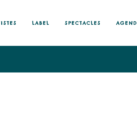
Nos disques
Nos livres-disques
TISTES
LABEL
SPECTACLES
AGEND
Nos vinyles
Notre chaîne Youtube
Nos disques
Nos livres-disques
Nos vinyles
Notre chaîne Youtube