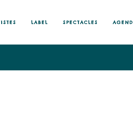
Nos disques
Nos livres-disques
TISTES
LABEL
SPECTACLES
AGEND
Nos vinyles
Notre chaîne Youtube
Nos disques
Nos livres-disques
Nos vinyles
Notre chaîne Youtube