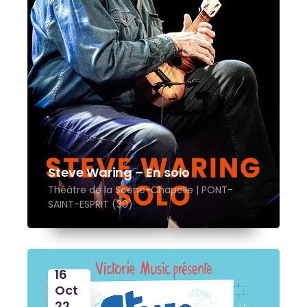
Steve Waring – En solo
Théâtre de la Scène-Chapelle | PONT-
SAINT-ESPRIT (30)
16
Oct
22