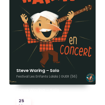
Steve Waring – Solo
Festival Les Enfants Lalala | GUER (56)
Steve Waring – Solo
Steve Waring – Solo
Festi + | QUIMPER (29)
Médiathèque Municipale | Villefranche-Sur-
25
Saône