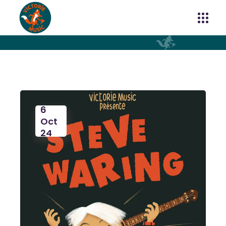
6
Oct
24