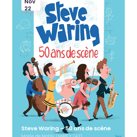
Nov
22
Steve Waring – 50 ans de scène
Mairie de Mably | MABLY (42)