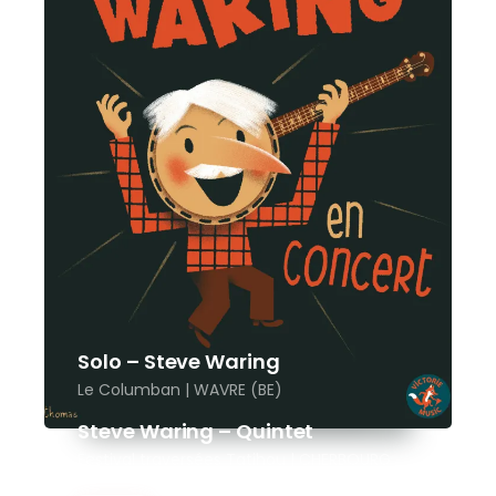
Solo – Steve Waring
Le Columban | WAVRE (BE)
Steve Waring – Quintet
Festival traversées Tatihou | CHERBOURG
(50)