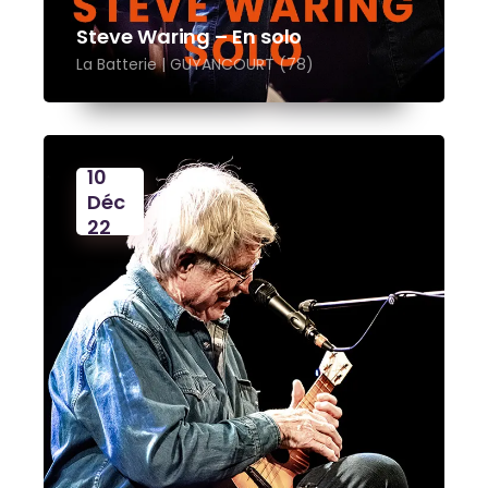
Steve Waring – En solo
La Batterie | GUYANCOURT (78)
10
Déc
22