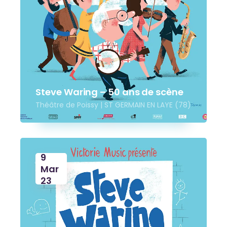
Steve Waring – 50 ans de scène
Théâtre de Poissy | ST GERMAIN EN LAYE (78)
9
Mar
23