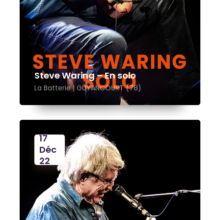
Steve Waring – En solo
La Batterie | GUYANCOURT (78)
17
Déc
22