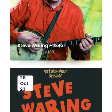
Steve Waring – Solo
Jack Jack | BRON (69)
26
Oct
23