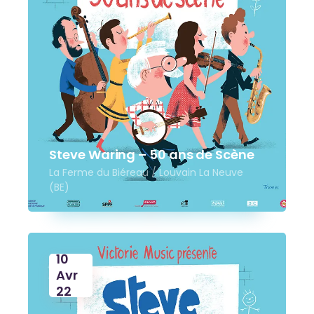
Steve Waring – 50 ans de Scène
La Ferme du Biéreau / Louvain La Neuve
(BE)
10
Avr
22