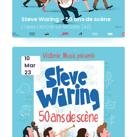
Steve Waring – 50 ans de scène
L'Opsis | ROCHE-LA-MOLIERE (42)
10
Mar
23