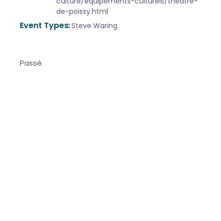
culture/equipements-culturels/theatre-
de-poissy.html
Event Types
Steve Waring
Passé