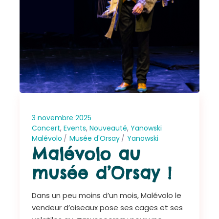
3 novembre 2025
Concert
,
Events
,
Nouveauté
,
Yanowski
Malévolo
Musée d'Orsay
Yanowski
Malévolo au
musée d’Orsay !
Dans un peu moins d’un mois, Malévolo le
vendeur d’oiseaux pose ses cages et ses