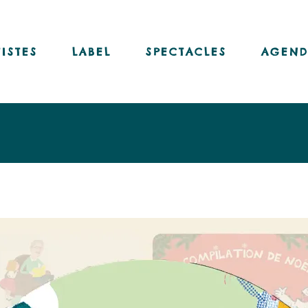
Nos disques
Nos livres-disques
TISTES
LABEL
SPECTACLES
AGEND
Nos vinyles
Notre chaîne Youtube
Nos disques
Nos livres-disques
Nos vinyles
Notre chaîne Youtube