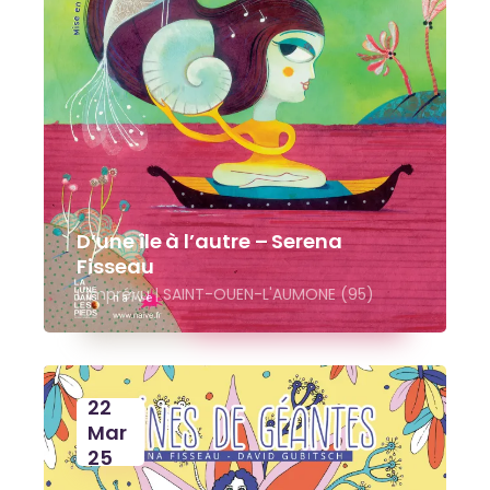
D’une île à l’autre – Serena
Fisseau
L'imprévu | SAINT-OUEN-L'AUMONE (95)
22
Mar
25