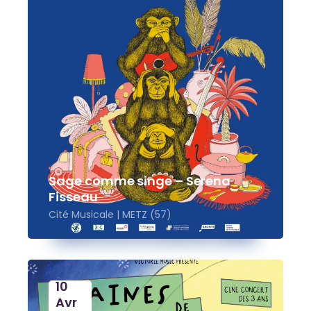
Sage comme singe – Serena
Fisseau
Cité Musicale | METZ (57)
10
Avr