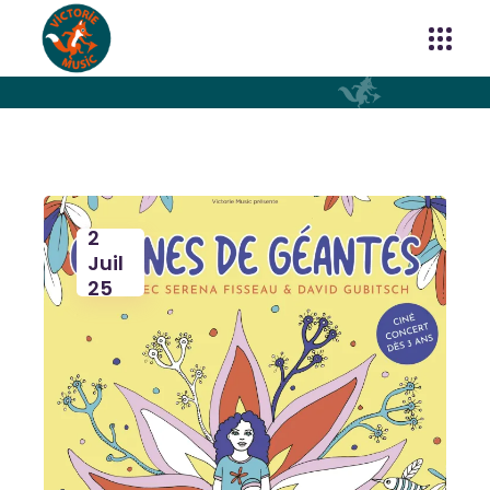
2
Juil
25