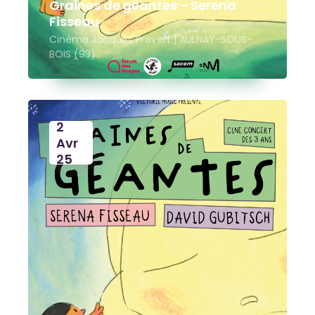
Graines de géantes – Serena
Fisseau
Cinéma Jacques Prevert | AULNAY-SOUS-
BOIS (93)
2
Avr
25