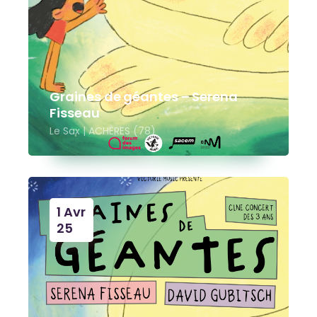
Graines de géantes – Serena
Fisseau
Le Sax | ACHÈRES (78)
1 Avr
25