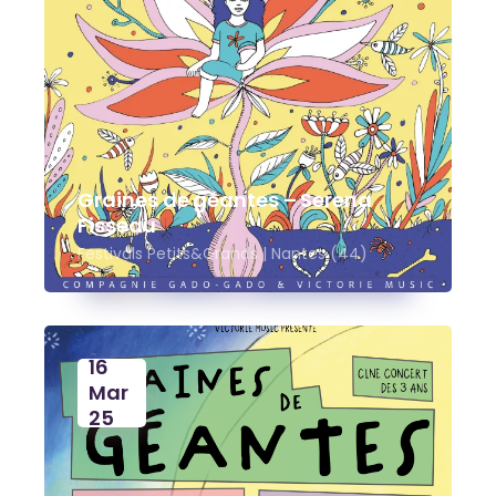
Graines de géantes – Serena
Fisseau
Festivals Petits&Grands | Nantes (44)
16
Mar
25