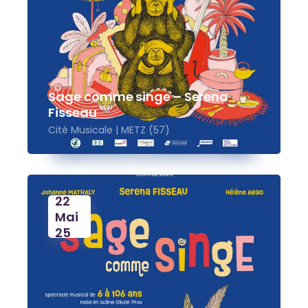
Sage comme singe – Serena
Fisseau
Cité Musicale | METZ (57)
22
Mai
25