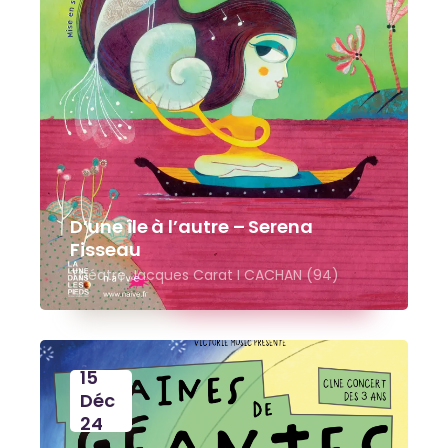
D’une île à l’autre – Serena
Fisseau
Théatre Jacques Carat I CACHAN (94)
15
Déc
24