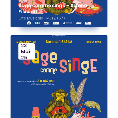
Sage comme singe – Serena
Fisseau
Cité Musicale | METZ (57)
23
Mai
25