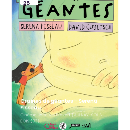
25
Graines de géantes – Serena
Fisseau
Cinéma Jacques Prevert | AULNAY-SOUS-
BOIS (93)