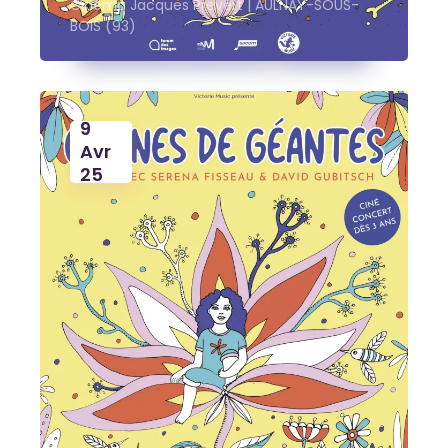
Cinéma Jacques Prevert | AULNAY-SOUS-
BOIS (93)
9
Avr
25