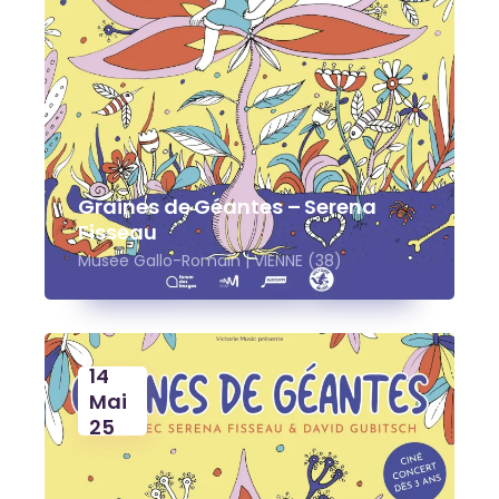
Graines de Géantes – Serena
Fisseau
Musée Gallo-Romain | VIENNE (38)
14
Mai
25