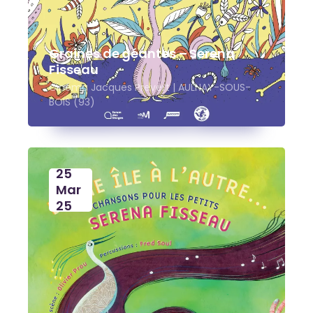
Graines de géantes – Serena
Fisseau
Cinéma Jacques Prevert | AULNAY-SOUS-
BOIS (93)
25
Mar
25