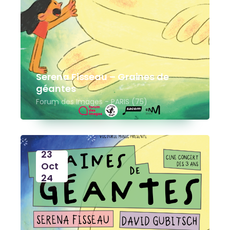
Serena Fisseau – Graines de
géantes
Forum des Images - PARIS (75)
23
Oct
24